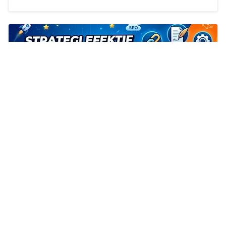
Strategi Efektif Menaikkan DA dan DR
Website untuk Pemula dan Pemilik Blog
Ahmad Ansori
2026/6/9