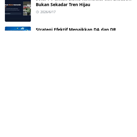
Bukan Sekadar Tren Hijau
2026/6/17
Strategi Efektif Menaikkan DA dan DR
Website untuk Pemula dan Pemilik Blog
2026/6/9
Cara Migrasi Blogspot ke WordPress Tanpa
Kehilangan Trafik (Panduan Lengkap)
2026/6/8
Apa Itu Saham Pra-IPO? Keuntungan, Risiko,
dan Strategi Investasi untuk Pemula
2026/6/3
Cara Mengatasi Artikel Blogspot Susah
Terindeks (100% Berhasil!)
2026/6/1