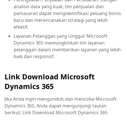
analisis data yang kuat, tim penjualan dan
pemasaran dapat mengidentifikasi peluang bisnis
baru dan merencanakan strategi yang lebih
efektif.
Layanan Pelanggan yang Unggul: Microsoft
Dynamics 365 memungkinkan tim layanan
pelanggan dalam memberikan layanan yang lebih
baik dan responsif.
Link Download Microsoft
Dynamics 365
Jika Anda ingin mengunduh dan mencoba Microsoft
Dynamics 365, Anda dapat mengunjungi tautan
berikut: Link Download Microsoft Dynamics 365