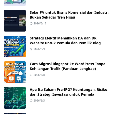
Solar PV untuk Bisnis Komersial dan Industri:
Bukan Sekadar Tren Hijau
2026/6/17
Strategi Efektif Menaikkan DA dan DR
Website untuk Pemula dan Pemilik Blog
2026/6/9
Cara Migrasi Blogspot ke WordPress Tanpa
Kehilangan Trafik (Panduan Lengkap)
2026/6/8
Apa Itu Saham Pra-IPO? Keuntungan, Risiko,
dan Strategi Investasi untuk Pemula
2026/6/3