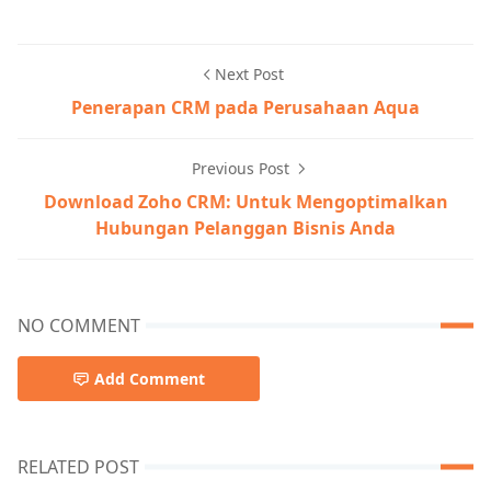
Next Post
Penerapan CRM pada Perusahaan Aqua
Previous Post
Download Zoho CRM: Untuk Mengoptimalkan
Hubungan Pelanggan Bisnis Anda
NO COMMENT
Add Comment
RELATED POST