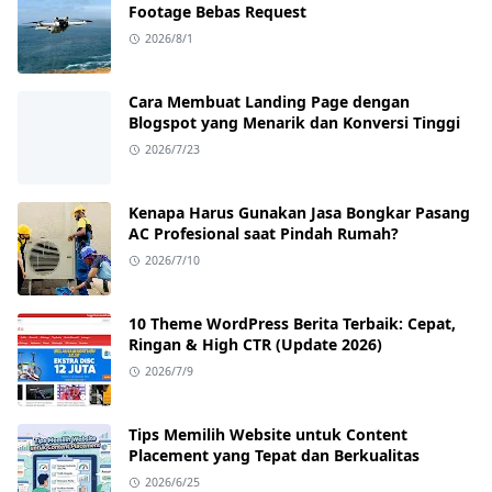
Footage Bebas Request
2026/8/1
Cara Membuat Landing Page dengan
Blogspot yang Menarik dan Konversi Tinggi
2026/7/23
Kenapa Harus Gunakan Jasa Bongkar Pasang
AC Profesional saat Pindah Rumah?
2026/7/10
10 Theme WordPress Berita Terbaik: Cepat,
Ringan & High CTR (Update 2026)
2026/7/9
Tips Memilih Website untuk Content
Placement yang Tepat dan Berkualitas
2026/6/25