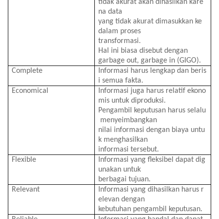
tidak
akurat
akan
dihasilkan
kare
na
data
yang
tidak
akurat
dimasukkan
ke
dalam
proses
transformasi
.
Hal
ini
biasa
disebut
dengan
garbage
out, garbage in (GIGO).
Complete
Informasi
harus
lengkap
dan
beris
i
semua
fakta
.
Economical
Informasi
juga
harus
relatif
ekono
mis
untuk
diproduksi
.
Pengambil
keputusan
harus
selalu
menyeimbangkan
nilai
informasi
dengan
biaya
untu
k
menghasilkan
informasi
tersebut
.
Flexible
Informasi
yang
fleksibel
dapat
dig
unakan
untuk
berbagai
tujuan
.
Relevant
Informasi
yang
dihasilkan
harus
r
elevan
dengan
kebutuhan
pengambil
keputusan
.