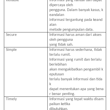
Reliable
Informasi
yang
handal
dan
dapat
dipercaya
oleh
pengguna
.
Dalam
banyak
kasus
,
k
eandalan
informasi
tergantung
pada
keand
alan
metode
pengumpulan
data.
Secure
Informasi
harus
aman
dari
akses
oleh
pengguna
yang
tidak
sah
.
Simple
Informasi
harus
sederhana
,
tidak
terlalu
rumit
.
Informasi
yang
rumit
dan
terlalu
berlebihan
akan
mengakibatkan
pengambil
k
eputusan
terlalu
banyak
informasi
dan
tida
k
dapat
menentukan
apa
yang
bena
r
benar
penting
.
Timely
Informasi
yang
tepat
waktu
disam
paikan
ketika
dibutuhkan
.