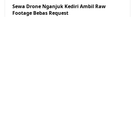
Sewa Drone Nganjuk Kediri Ambil Raw
Footage Bebas Request
Ahmad Ansori
2026/8/1
Apa Itu Saham Pra-IPO? Keuntungan, Risiko,
dan Strategi Investasi untuk Pemula
Ahmad Ansori
2026/6/3