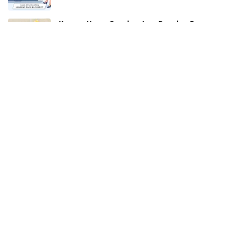
Kenapa Harus Gunakan Jasa Bongkar Pasang
AC Profesional saat Pindah Rumah?
2026/7/10
10 Theme WordPress Berita Terbaik: Cepat,
Ringan & High CTR (Update 2026)
2026/7/9
Tips Memilih Website untuk Content
Placement yang Tepat dan Berkualitas
2026/6/25
Solar PV untuk Bisnis Komersial dan Industri:
Bukan Sekadar Tren Hijau
2026/6/17